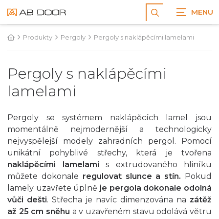
Zobrazit
vyhledávání
Produkty
Pergoly
Pergoly s naklápěcími lamelami
Pergoly s naklápěcími
lamelami
Pergoly se systémem naklápěcích lamel jsou
momentálně nejmodernější a technologicky
nejvyspělejší modely zahradních pergol. Pomocí
unikátní pohyblivé střechy, která je tvořena
naklápěcími lamelami
s extrudovaného hliníku
můžete dokonale
regulovat slunce a stín.
Pokud
lamely uzavřete úplně
je pergola dokonale odolná
vůči dešti
. Střecha je navíc dimenzována na
zátěž
až 25 cm sněhu
a v uzavřeném stavu odolává větru